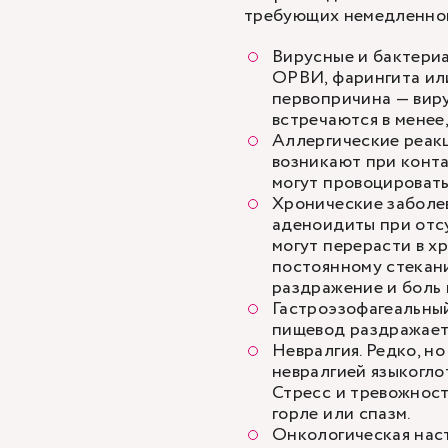
требующих немедленно
Вирусные и бактериа
ОРВИ
, фарингита и
первопричина — виру
встречаются в менее,
Аллергические реакц
возникают при конт
могут провоцировать
Хронические заболе
аденоидиты при отс
могут перерасти в х
постоянному стекани
раздражение и боль 
Гастроэзофагеальный
пищевод раздражает 
Невралгия. Редко, н
невралгией языкогло
Стресс и тревожност
горле или спазм.
Онкологическая нас