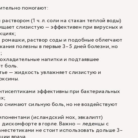
ительно помогают:
аствором (1 ч. л. соли на стакан теплой воды)
чищает слизистую — эффективен при вирусных и
кциях;
 ромашки, раствор соды и подобные облегчают
кания полезны в первые 3–5 дней болезни, но
;
охладительные напитки и подтаявшее
т боль.
тье — жидкость увлажняет слизистую и
оксины.
антисептиками эффективны при бактериальных
ях;
о снимают сильную боль, но не воздействуют
мпонентами (исландский мох, эвкалипт)
 дискомфорте в горле. Важно — леденцы с
анестетиками не стоит использовать дольше 3–
ции врача.