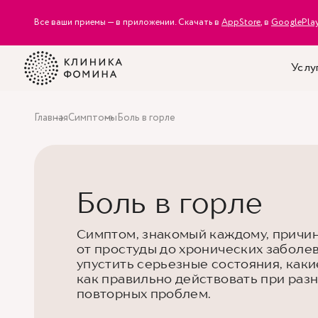
Все ваши приемы — в приложении. Скачать в
AppStore
, в
GooglePla
Услу
Главная
Симптомы
Боль в горле
Боль в горле
Симптом, знакомый каждому, причин
от простуды до хронических заболев
упустить серьезные состояния, как
как правильно действовать при разн
повторных проблем.