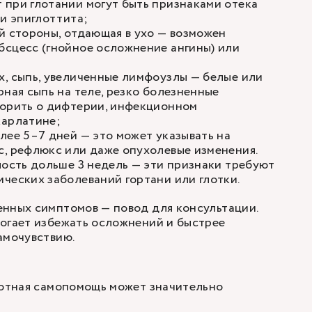
при глотании могут быть признаками отека
ли эпиглоттита;
й стороны, отдающая в ухо — возможен
бсцесс (гнойное осложнение ангины) или
, сыпь, увеличенные лимфоузлы — белые или
рная сыпь на теле, резко болезненные
ворить о дифтерии, инфекционном
карлатине;
лее 5–7 дней — это может указывать на
, рефлюкс или даже опухолевые изменения.
лость дольше 3 недель — эти признаки требуют
ческих заболеваний гортани или глотки.
нных симптомов — повод для консультации.
огает избежать осложнений и быстрее
амочувствию.
мотная самопомощь может значительно