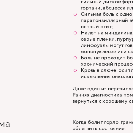
сильный дискомфорт 
гортани, абсцесса и
Сильная боль с одно
паратонзиллярный а
острый отит;
Налет на миндалинах
серые пленки, пурпу
лимфоузлы могут го
мононуклеозе или с
Боль не проходит бо
хронический процесс
Кровь в слюне, осип
исключения онкологи
Даже один из перечисле
Ранняя диагностика пом
вернуться к хорошему с
Когда болит горло, гра
ма —
облегчить состояние.