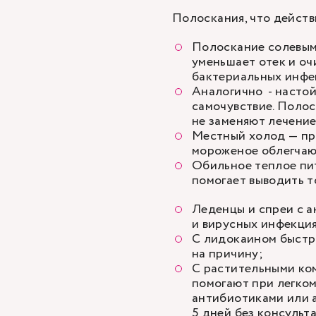
Полоскания, что действ
Полоскание солевым р
уменьшает отек и о
бактериальных инфе
Аналогично - настой
самочувствие. Полос
не заменяют лечение
Местный холод — пр
мороженое облегчаю
Обильное теплое пи
помогает выводить т
Леденцы и спреи с 
и вирусных инфекци
С лидокаином быстр
на причину;
С растительными ко
помогают при легком
антибиотиками или 
5 дней без консульта