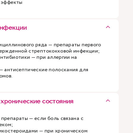
 эффекты
инфекции
циллинового ряда — препараты первого
вержденной стрептококковой инфекции;
нтибиотики — при аллергии на
— антисептические полоскания для
омов.
 хронические состояния
препараты — если боль связана с
еком;
тикостероидами — при хроническом