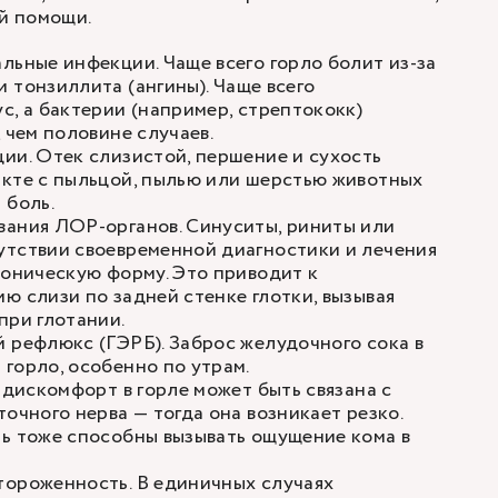
й помощи.
льные инфекции. Чаще всего горло болит из-за
ли
тонзиллита
(ангины). Чаще всего
с, а бактерии (например, стрептококк)
 чем половине случаев.
ии. Отек слизистой, першение и сухость
акте с пыльцой, пылью или шерстью животных
 боль.
вания ЛОР-органов.
Синуситы
, риниты или
утствии своевременной диагностики и лечения
роническую форму. Это приводит к
ю слизи по задней стенке глотки, вызывая
при глотании.
 рефлюкс (ГЭРБ). Заброс желудочного сока в
горло, особенно по утрам.
о дискомфорт в горле может быть связана с
точного нерва — тогда она возникает резко.
ь тоже способны вызывать ощущение кома в
тороженность. В единичных случаях