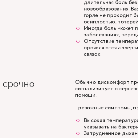
длительная боль без
новообразования. Ва
горле не проходит б
осиплостью, потерей
Иногда боль может п
заболеваниях, пере
Отсутствие темпера
проявляются аллерг
связок.
Обычно дискомфорт прох
д срочно
сигнализирует о серье
помощи.
Тревожные симптомы, пр
Высокая температура
указывать на бакте
Затрудненное дыхани