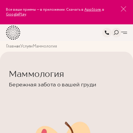
Все ваши приемы — в приложении. Скачать в
AppStore
, в
GooglePlay
.
Главная
Услуги
Маммология
Маммология
Бережная забота о вашей груди