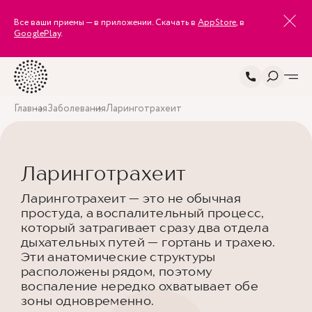
Все ваши приемы — в приложении. Скачать в
AppStore
, в
GooglePlay
.
Главная
Заболевания
Ларинготрахеит
Ларинготрахеит
Ларинготрахеит — это не обычная
простуда, а воспалительный процесс,
который затрагивает сразу два отдела
дыхательных путей — гортань и трахею.
Эти анатомические структуры
расположены рядом, поэтому
воспаление нередко охватывает обе
зоны одновременно.