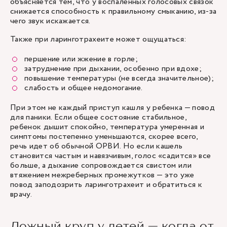
объясняется тем, что у воспаленных голосовых связок
снижается способность к правильному смыканию, из-за
чего звук искажается.
Также при ларинготрахеите может ощущаться:
першение или жжение в горле;
затруднение при дыхании, особенно при вдохе;
повышение температуры (не всегда значительное);
слабость и общее недомогание.
При этом не каждый приступ кашля у ребенка — повод
для паники. Если общее состояние стабильное,
ребенок дышит спокойно, температура умеренная и
симптомы постепенно уменьшаются, скорее всего,
речь идет об обычной ОРВИ. Но если кашель
становится частым и навязчивым, голос «садится» все
больше, а дыхание сопровождается свистом или
втяжением межреберных промежутков — это уже
повод заподозрить ларинготрахеит и обратиться к
врачу.
Ложный круп у детей — когда от