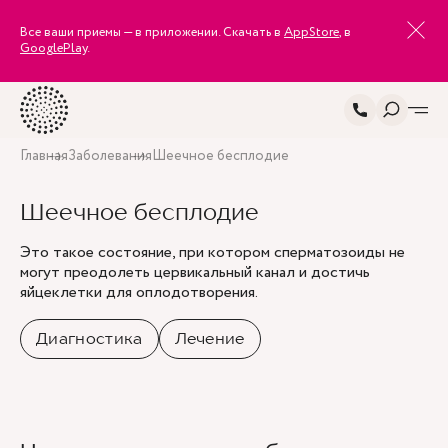
Все ваши приемы — в приложении. Скачать в
AppStore
, в
GooglePlay
.
Главная
Заболевания
Шеечное бесплодие
Шеечное бесплодие
Это такое состояние, при котором сперматозоиды не
могут преодолеть цервикальный канал и достичь
яйцеклетки для оплодотворения.
Диагностика
Лечение