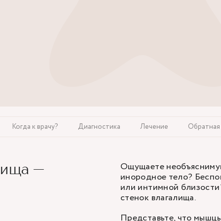
Когда к врачу?
Диагностика
Лечение
Обратная 
Ощущаете необъяснимую 
лища —
инородное тело? Беспо
или интимной близости
стенок влагалища.
Представьте, что мышцы