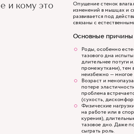
Опущение стенок влагал
е и кому это
изменений в мышцах и с
развивается под действ
связаны с естественны
Основные причины
Роды, особенно есте
тазового дна испыты
длительнее потуги и
промежутками), тем 
неизбежно — многое 
Возраст и менопауза
потере эластичности
проблема встречаетс
(сухость, дискомфорт
Физические нагрузки
на работе или в спор
курения), длительны
тазовое дно. Даже п
сыграть роль.