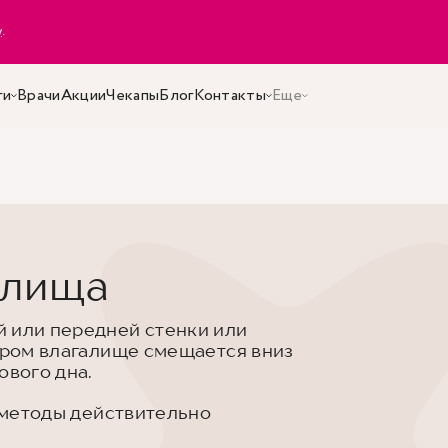
y
.
ги
Врачи
Акции
Чекапы
Блог
Контакты
Еще
алища
й или передней стенки или
тором влагалище смещается вниз
ового дна.
е методы действительно
.