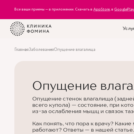
Все ваши приемы — в приложении. Скачать в
AppStore
, в
GooglePla
Услу
Главная
Заболевания
Опущение влагалища
Опущение влаг
Опущение стенок влагалища (задне
всего купола) — состояние, при ко
из-за ослабления мышц и связок таз
Как понять, что пора к врачу? Каки
работают? Ответы — в нашей статье