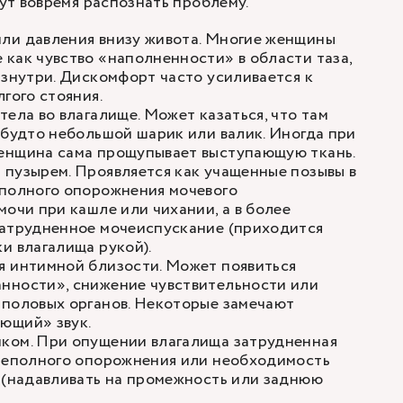
т вовремя распознать проблему.
ли давления внизу живота. Многие женщины
как чувство «наполненности» в области таза,
изнутри. Дискомфорт часто усиливается к
гого стояния.
тела во влагалище. Может казаться, что там
 будто небольшой шарик или валик. Иногда при
енщина сама прощупывает выступающую ткань.
пузырем. Проявляется как учащенные позывы в
еполного опорожнения мочевого
мочи при кашле или чихании
, а в более
затрудненное мочеиспускание (приходится
и влагалища рукой).
я интимной близости. Может появиться
нности», снижение чувствительности или
 половых органов. Некоторые замечают
ющий» звук.
ком. При опущении влагалища затрудненная
 неполного опорожнения или необходимость
 (надавливать на промежность или заднюю