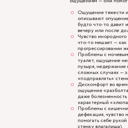
ощущениям — они помогу
Ощущение тяжести и
описывают опущение 
будто что-то давит 
вечеру или после дол
Чувство инородного 
что-то мешает — как
прогрессировании ж
Проблемы с мочевым 
туалет, ощущение н
пузыря,
недержание 
сложных случаях — 
«подправлять» стенк
Дискомфорт во врем
ощущение «разболта
даже болезненность
характерный «хлюпа
Проблемы с кишечни
дефекация, чувство
помогать себе рукой
стенку влагалища).