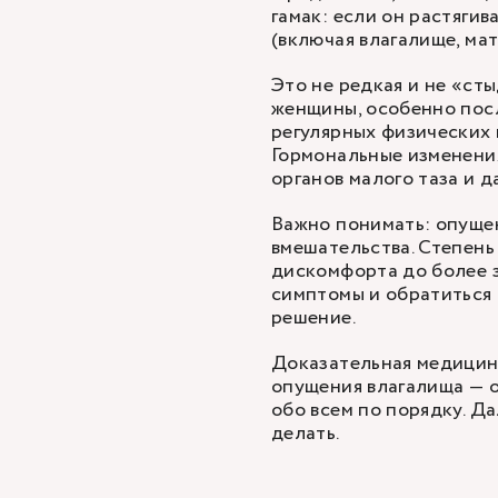
гамак: если он растягив
(включая влагалище, мат
Это не редкая и не «ст
женщины, особенно пос
регулярных физических 
Гормональные изменени
органов малого таза и 
Важно понимать: опущен
вмешательства. Степень
дискомфорта до более з
симптомы и обратиться 
решение.
Доказательная медицин
опущения влагалища — о
обо всем по порядку. Да
делать.