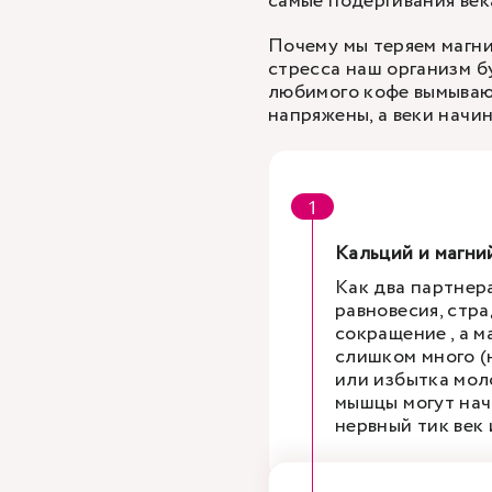
самые подергивания век
Почему мы теряем магни
стресса наш организм б
любимого кофе вымывают
напряжены, а веки начи
Кальций и магни
Как два партнера
равновесия, стра
сокращение , а м
слишком много (
или избытка мол
мышцы могут нач
нервный тик век 