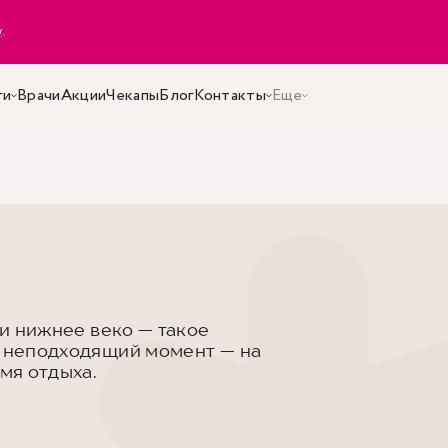
y
.
ги
Врачи
Акции
Чекапы
Блог
Контакты
Еще
ли нижнее веко — такое
й неподходящий момент — на
емя отдыха.