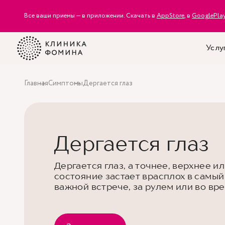
Все ваши приемы — в приложении. Скачать в
AppStore
, в
GooglePla
Услу
Главная
Симптомы
Дергается глаз
Дергается глаз
Дергается глаз, а точнее, верхнее и
состояние застает врасплох в самы
важной встрече, за рулем или во вр