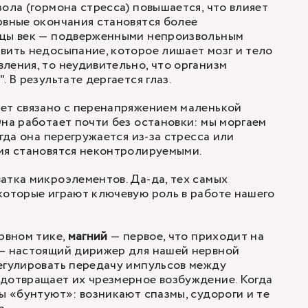
ола (гормона стресса) повышается, что влияет
рвные окончания становятся более
шцы век — подверженными непроизвольным
вить недосыпание, которое лишает мозг и тело
ления, то неудивительно, что организм
. В результате дергается глаз.
ет связано с перенапряжением маленькой
Она работает почти без остановки: мы моргаем
огда она перегружается из-за стресса или
ия становятся неконтролируемыми.
атка микроэлементов. Да-да, тех самых
которые играют ключевую роль в работе нашего
ервном тике,
магний
— первое, что приходит на
 — настоящий дирижер для нашей нервной
егулировать передачу импульсов между
дотвращает их чрезмерное возбуждение. Когда
цы «бунтуют»: возникают спазмы, судороги и те