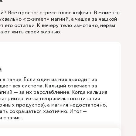
а.
й? Всё просто: стресс плюс кофеин. В моменты
уквально «сжигает» магний, а чашка за чашкой
 его остатки. К вечеру тело измотано, нервы
нают жить своей жизнью.
й
 в танце. Если один из них выходит из
дает вся система. Кальций отвечает за
агний — за их расслабление. Когда кальция
например, из-за неправильного питания
очных продуктов), а магния недостаточно,
ать сокращаться хаотично. Итог —
и спазмы.