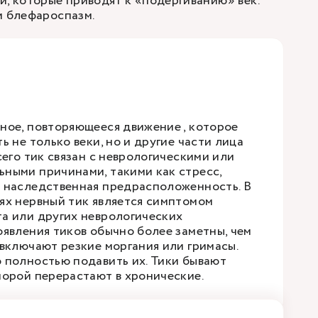
й, которые приводят к «подергиванию» век:
и блефароспазм.
ное, повторяющееся движение , которое
ь не только веки, но и другие части лица
сего тик связан с неврологическими или
ными причинами, такими как стресс,
 наследственная предрасположенность. В
ях нервный тик является симптомом
а или других неврологических
оявления тиков обычно более заметны, чем
 включают резкие моргания или гримасы.
 полностью подавить их. Тики бывают
порой перерастают в хронические.