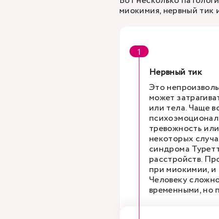
Вот несколько патологи
миокимия, нервный тик 
Нервный тик
Это непроизволь
может затрагиват
или тела. Чаще в
психоэмоциональ
тревожность или
некоторых случа
синдрома Туретт
расстройств. Пр
при миокимии, и
Человеку сложно
временными, но 