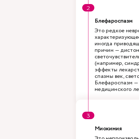
Блефароспазм
Это редкое невр
характеризующее
иногда приводящ
причин — дистон
светочувствител
(например, синдр
эффекты лекарст
спазмы век, свет
Блефароспазм — 
медицинского ле
Миокимия
Это непроизволь