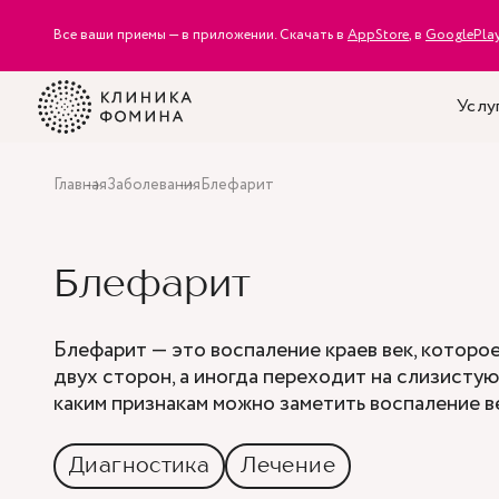
Все ваши приемы — в приложении. Скачать в
AppStore
, в
GooglePla
Услу
Главная
Заболевания
Блефарит
Блефарит
Блефарит — это воспаление краев век, которое
двух сторон, а иногда переходит на слизистую
каким признакам можно заметить воспаление ве
Диагностика
Лечение