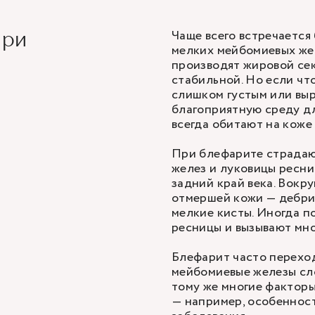
Чаще всего встречается
при
мелких мейбомиевых жел
производят жировой сек
стабильной. Но если что
слишком густым или выр
благоприятную среду дл
всегда обитают на коже
При блефарите страдают
желез и луковицы ресни
задний край века. Вокр
отмершей кожи — дебри
мелкие кисты. Иногда п
ресницы и вызывают мн
Блефарит часто переход
мейбомиевые железы сло
тому же многие факторы
— например, особеннос