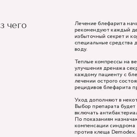
Лечение блефарита начи
з чего
рекомендуют каждый де
избыточный секрет и ко
специальные средства 
воду.
Теплые компрессы на ве
улучшения дренажа секр
каждому пациенту с бле
лечении острого состоя
рецидивов блефарита п
Уход дополняют в неко
Выбор препарата будет 
включать антибактериал
По показаниям назнача
компенсации синдрома с
против клеща Demodex.