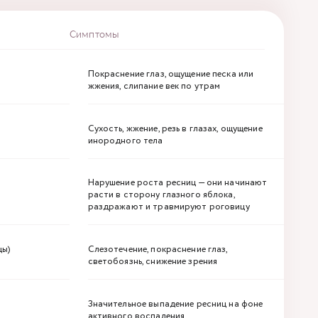
Симптомы
Покраснение глаз, ощущение песка или
жжения, слипание век по утрам
Сухость, жжение, резь в глазах, ощущение
инородного тела
Нарушение роста ресниц — они начинают
расти в сторону глазного яблока,
раздражают и травмируют роговицу
цы)
Слезотечение, покраснение глаз,
светобоязнь, снижение зрения
Значительное выпадение ресниц на фоне
активного воспаления