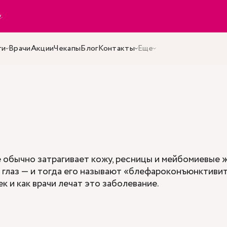
y
.
ги
Врачи
Акции
Чекапы
Блог
Контакты
Еще
 обычно затрагивает кожу, ресницы и мейбомиевые ж
 глаз — и тогда его называют «блефароконъюнктивит»
к и как врачи лечат это заболевание.