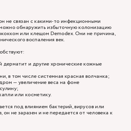
он не связан с какими-то инфекционными
о можно обнаружить избыточную колонизацию
ококком или клещом Demodex. Они не причина,
онического воспаления век.
обствуют:
й дерматит
и другие хронические кожные
и, в том числе системная красная волчанка;
дром — увеличение веса на фоне
сулину;
 капли или косметику.
ается под влиянием бактерий, вирусов или
 он не заразен и не передается от человека к