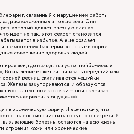
 блефарит, связанный с нарушением работы
ез, расположенных в толще века. Они
рет, который делает слезную пленку
-то идет не так, этот секрет становится
абатывается в избытке. А еще создает
я размножения бактерий, которые в норме
 даже совершенно здоровых людей.
 края век, где находятся устья мейбомиевых
ц. Воспаление может затрагивать передний или
уг корней ресниц скапливаются чешуйки
са. Железы закупориваются, и образуются
оявляются плотные корочки — они склеивают
ожество неприятных ощущений.
ит в хроническую форму. И всё потому, что
жно полностью очистить от густого секрета. К
, вызывающие болезнь, остаются на всю жизнь
ти строения кожи или хронические