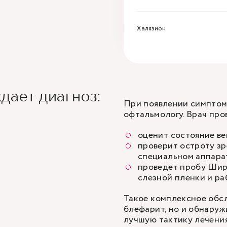
Халязион
дает диагноз:
При появлении симптом
офтальмологу.
Врач
пров
оценит состояние ве
проверит остроту зр
специальном аппара
проведет пробу Шир
слезной пленки и ра
Такое комплексное обсл
блефарит, но и обнаружи
лучшую тактику лечения