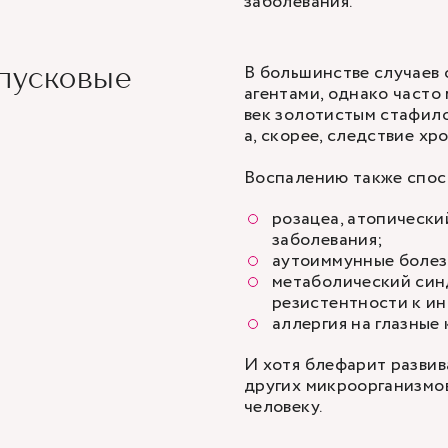
заболевания.
В большинстве случаев 
 пусковые
агентами, однако част
век золотистым стафил
а, скорее, следствие хр
Воспалению также спос
розацеа,
атопически
заболевания;
аутоиммунные болезн
метаболический син
резистентности к ин
аллергия на глазные
И хотя блефарит развив
других микроорганизмов,
человеку.