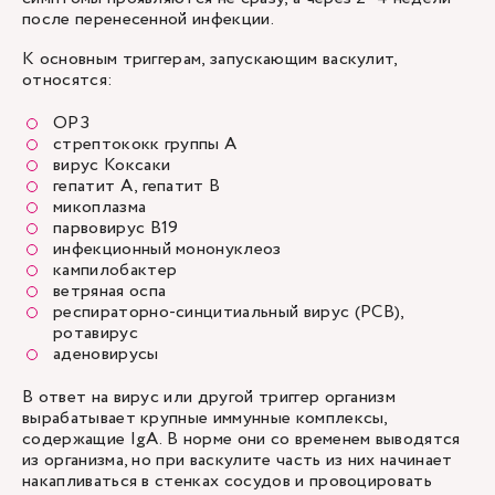
после перенесенной инфекции.
К основным триггерам, запускающим васкулит,
относятся:
ОРЗ
стрептококк группы А
вирус Коксаки
гепатит А, гепатит В
микоплазма
парвовирус B19
инфекционный мононуклеоз
кампилобактер
ветряная оспа
респираторно-синцитиальный вирус (РСВ),
ротавирус
аденовирусы
В ответ на вирус или другой триггер организм
вырабатывает крупные иммунные комплексы,
содержащие IgA. В норме они со временем выводятся
из организма, но при васкулите часть из них начинает
накапливаться в стенках сосудов и провоцировать