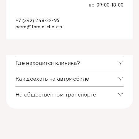
вс
09:00-18:00
+7 (342) 248-22-95
perm@fomin-clinic.ru
Где находится клиника?
Как доехать на автомобиле
На общественном транспорте
Клиника Фомина располагается в центре
Перми. Недалеко от Слудской церкви и
школы 32. Еще один ориентир-филиал
На автомобиле удобнее всего добраться по