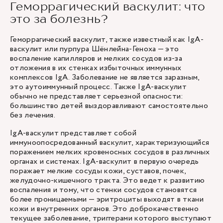
Геморрагический васкулит: что
это за болезнь?
Геморрагический васкулит, также известный как IgA-
васкулит или пурпура Шёнлейна-Геноха — это
воспаление капилляров и мелких сосудов из-за
отложения в их стенках избыточных иммунных
комплексов IgA. Заболевание не является заразным,
это аутоиммунный процесс. Также IgA-васкулит
обычно не представляет серьезной опасности:
большинство детей выздоравливают самостоятельно
без лечения.
IgA-васкулит представляет собой
иммуноопосредованный васкулит, характеризующийся
поражением мелких кровеносных сосудов в различных
органах и системах. IgA-васкулит в первую очередь
поражает мелкие сосуды кожи, суставов, почек,
желудочно-кишечного тракта. Это ведет к развитию
воспаления и тому, что стенки сосудов становятся
более проницаемыми — эритроциты выходят в ткани
кожи и внутренних органов. Это доброкачественно
текущее заболевание, триггерами которого выступают