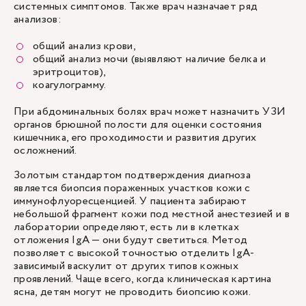
системных симптомов. Также врач назначает ряд
анализов:
общий анализ крови,
общий анализ мочи (выявляют наличие белка и
эритроцитов),
коагулограмму.
При абдоминальных болях врач может назначить УЗИ
органов брюшной полости для оценки состояния
кишечника, его проходимости и развития других
осложнений.
Золотым стандартом подтверждения диагноза
является биопсия пораженных участков кожи с
иммунофлуоресценцией. У пациента забирают
небольшой фрагмент кожи под местной анестезией и в
лаборатории определяют, есть ли в клетках
отложения IgA — они будут светиться. Метод
позволяет с высокой точностью отделить IgA-
зависимый васкулит от других типов кожных
проявлений. Чаще всего, когда клиническая картина
ясна, детям могут не проводить биопсию кожи.