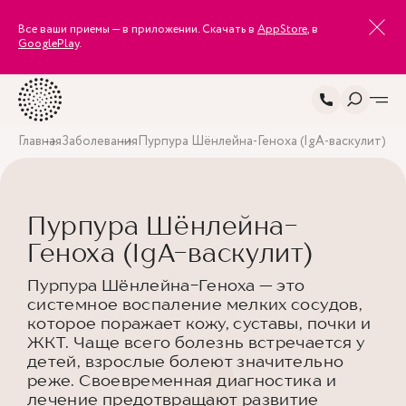
Все ваши приемы — в приложении. Скачать в
AppStore
, в
GooglePlay
.
Главная
Заболевания
Пурпура Шёнлейна-Геноха (IgA-васкулит)
Пурпура Шёнлейна-
Геноха (IgA-васкулит)
Пурпура Шёнлейна-Геноха — это
системное воспаление мелких сосудов,
которое поражает кожу, суставы, почки и
ЖКТ. Чаще всего болезнь встречается у
детей, взрослые болеют значительно
реже. Своевременная диагностика и
лечение предотвращают развитие