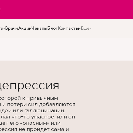
y
.
ги
Врачи
Акции
Чекапы
Блог
Контакты
Еще
депрессия
которой к привычным
 и потери сил добавляются
идеи или галлюцинации.
елал что-то ужасное, или он
ает его «опасным» или
ессия не пройдет сама и