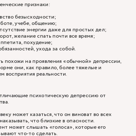
енческие признаки:
увство безысходности;
аботе, учебе, общению;
отсутствие энергии даже для простых дел;
орот, желание спать почти все время;
ппетита, похудение;
обязанностей, ухода за собой.
ть похожи на проявления «обычной» депрессии,
орме они, как правило, более тяжелые и
м восприятия реальности.
 отличающие психотическую депрессию от
тва.
еку может казаться, что он виноват во всех
 наказывать, что близкие в опасности.
нт может слышать «голоса», которые его
ывают что-то сделать.