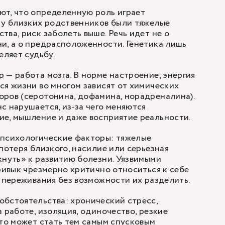
ют, что определенную роль играет
 у близких родственников были тяжелые
ва, риск заболеть выше. Речь идет не о
и, а о предрасположенности. Генетика лишь
еляет судьбу.
 — работа мозга. В норме настроение, энергия
ся жизни во многом зависят от химических
ров (серотонина, дофамина, норадреналина).
с нарушается, из-за чего меняются
е, мышление и даже восприятие реальности.
 психологические факторы: тяжелые
потеря близкого, насилие или серьезная
кнуть» к развитию болезни. Уязвимыми
привык чрезмерно критично относиться к себе
е переживания без возможности их разделить.
обстоятельства: хронический
стресс
,
 работе, изоляция, одиночество, резкие
это может стать тем самым спусковым