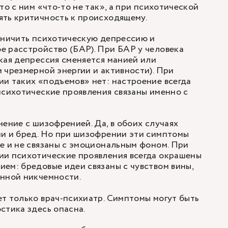
то с ним «что-то не так», а при психотической
ять критичность к происходящему.
аничить психотическую депрессию и
 расстройство (БАР). При БАР у человека
кая депрессия сменяется манией или
 чрезмерной энергии и активности). При
и таких «подъемов» нет: настроение всегда
психотические проявления связаны именно с
нение с шизофренией. Да, в обоих случаях
ии и бред. Но при шизофрении эти симптомы
е и не связаны с эмоциональным фоном. При
ии психотические проявления всегда окрашены
ем: бредовые идеи связаны с чувством вины,
енной никчемности.
т только врач-психиатр. Симптомы могут быть
стика здесь опасна.