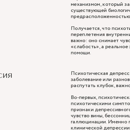
механизмом, который за
существующей биологич
предрасположенностью
Получается, что психот
переплетения внутренни
важно: оно снимает чувс
«слабость», а реальное
помощи.
Психотическая депресси
сия
заболевание или разно
распутать клубок, важн
Во-первых, психотическ
психотическими симптом
признаки депрессивного
чувство вины, бессонни
галлюцинации. Именно 
клинической депрессии: