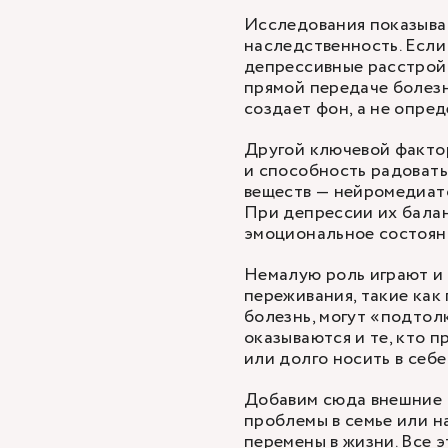
Исследования показыва
наследственность. Если
депрессивные расстройст
прямой передаче болезн
создает фон, а не опред
Другой ключевой фактор
и способность радовать
веществ — нейромедиато
При депрессии их балан
эмоциональное состояни
Немалую роль играют и
переживания, такие как 
болезнь, могут «подтол
оказываются и те, кто 
или долго носить в себ
Добавим сюда внешние 
проблемы в семье или на
перемены в жизни. Все 