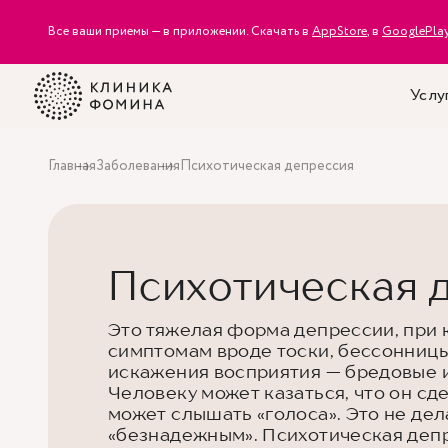
Все ваши приемы — в приложении. Скачать в
AppStore
, в
GooglePla
Услу
Главная
Заболевания
Психотическая депрессия
Психотическая 
Это тяжелая форма депрессии, при 
симптомам вроде тоски, бессонницы
искажения восприятия — бредовые 
Человеку может казаться, что он сд
может слышать «голоса». Это не дел
«безнадежным». Психотическая депр