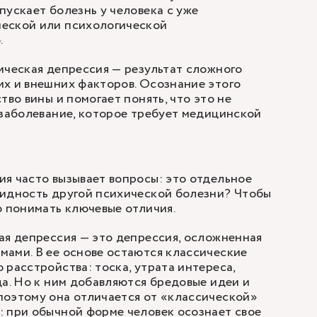
пускает болезнь у человека с уже
еской или психологической
.
ическая депрессия — результат сложного
х и внешних факторов. Осознание этого
тво вины и помогает понять, что это не
 заболевание, которое требует медицинской
я часто вызывает вопросы: это отдельное
видность другой психической болезни? Чтобы
о понимать ключевые отличия.
ая депрессия — это депрессия, осложненная
ами. В ее основе остаются классические
 расстройства: тоска, утрата интереса,
ца. Но к ним добавляются бредовые идеи и
поэтому она отличается от «классической»
 при обычной форме человек осознает свое