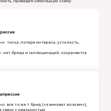
мнить, приведем небольшую схему.
прессия
о: тоска, потеря интереса, усталость,
е: нет бреда и галлюцинаций, сохраняется
депрессия
о: все то же + бред («я виноват во всем»),
а связи с реальностью