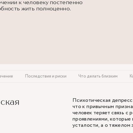
ечении к человеку постепенно
обность жить полноценно.
ечение
Последствия и риски
Что делать близким
К
Психотическая депресси
еская
что к привычным призн
человек теряет связь с
проявлениями, которые п
усталости, а о тяжелом