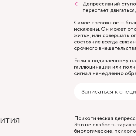
Депрессивный ступор
перестает двигаться
Самое тревожное — боль
искажены. Он может отк
жить», или совершать о
состояние всегда связа
срочного вмешательства
Если к подавленному н
галлюцинации или полна
сигнал немедленно обра
Записаться к спец
Психотическая депресси
вития
Это не слабость характ
биологические, психоло