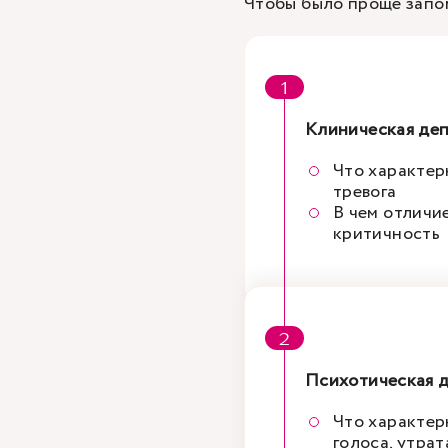
Чтобы было проще запо
Клиническая де
Что характерн
тревога
В чем отличи
критичность
Психотическая 
Что характерн
голоса, утрат