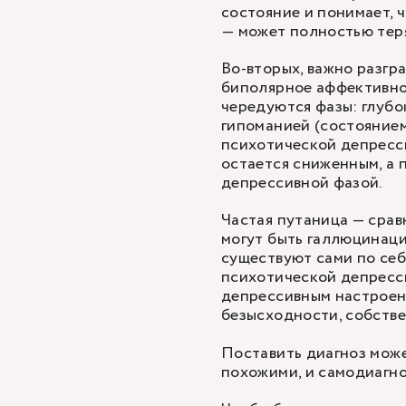
состояние и понимает, ч
— может полностью тер
Во-вторых, важно разгр
биполярное аффективное
чередуются фазы: глубо
гипоманией (состоянием
психотической депресси
остается сниженным, а 
депрессивной фазой.
Частая путаница — срав
могут быть галлюцинац
существуют сами по себ
психотической депресс
депрессивным настроени
безысходности, собств
Поставить диагноз може
похожими, и самодиагно