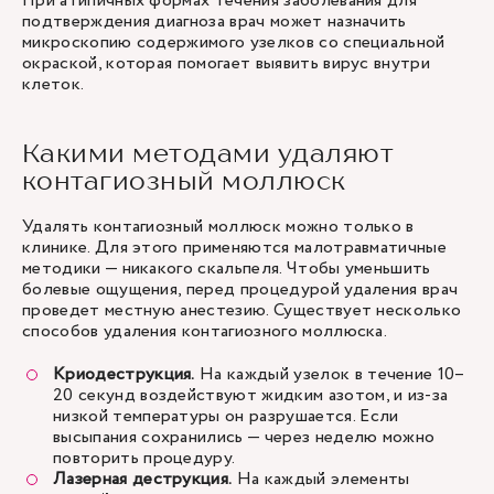
При атипичных формах течения заболевания для
подтверждения диагноза врач может назначить
микроскопию содержимого узелков со специальной
окраской, которая помогает выявить вирус внутри
клеток.
Какими методами удаляют
контагиозный моллюск
Удалять контагиозный моллюск можно только в
клинике. Для этого применяются малотравматичные
методики — никакого скальпеля. Чтобы уменьшить
болевые ощущения, перед процедурой удаления врач
проведет местную анестезию. Существует несколько
способов удаления контагиозного моллюска.
Криодеструкция.
На каждый узелок в течение 10–
20 секунд воздействуют жидким азотом, и из-за
низкой температуры он разрушается. Если
высыпания сохранились — через неделю можно
повторить процедуру.
Лазерная деструкция.
На каждый элементы