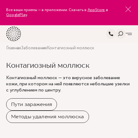
Все ваши приемы — в приложении. Скачать в
AppStore
, в
GooglePlay
.
Главная
Заболевания
Контагиозный моллюск
Контагиозный моллюск
Контагиозный моллюск — это вирусное заболевание
кожи, при котором на ней появляются небольшие узелки
с углублением по центру.
Пути заражения
Методы удаления моллюска