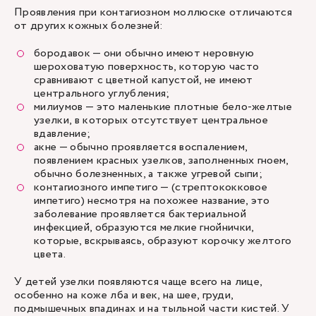
Проявления при контагиозном моллюске отличаются
от других кожных болезней:
бородавок
— они обычно имеют неровную
шероховатую поверхность, которую часто
сравнивают с цветной капустой, не имеют
центрального углубления;
милиумов — это маленькие плотные бело-желтые
узелки, в которых отсутствует центральное
вдавление;
акне — обычно проявляется воспалением,
появлением красных узелков, заполненных гноем,
обычно болезненных, а также угревой сыпи;
контагиозного импетиго — (стрептококковое
импетиго) несмотря на похожее название, это
заболевание проявляется бактериальной
инфекцией, образуются мелкие гнойнички,
которые, вскрываясь, образуют корочку желтого
цвета.
У детей узелки появляются чаще всего на лице,
особенно на коже лба и век, на шее, груди,
подмышечных впадинах и на тыльной части кистей. У