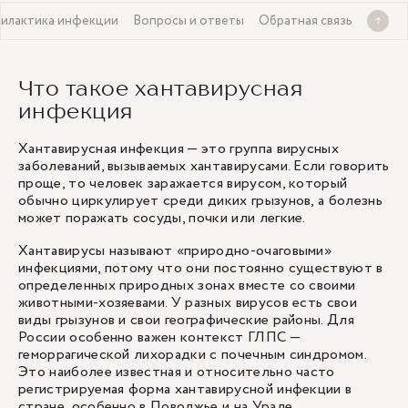
илактика инфекции
Вопросы и ответы
Обратная связь
Что такое хантавирусная
инфекция
Хантавирусная инфекция — это группа вирусных
заболеваний, вызываемых хантавирусами. Если говорить
проще, то человек заражается вирусом, который
обычно циркулирует среди диких грызунов, а болезнь
может поражать сосуды, почки или легкие.
Хантавирусы называют «природно-очаговыми»
инфекциями, потому что они постоянно существуют в
определенных природных зонах вместе со своими
животными-хозяевами. У разных вирусов есть свои
виды грызунов и свои географические районы. Для
России особенно важен контекст ГЛПС —
геморрагической лихорадки с почечным синдромом.
Это наиболее известная и относительно часто
регистрируемая форма хантавирусной инфекции в
стране, особенно в Поволжье и на Урале.