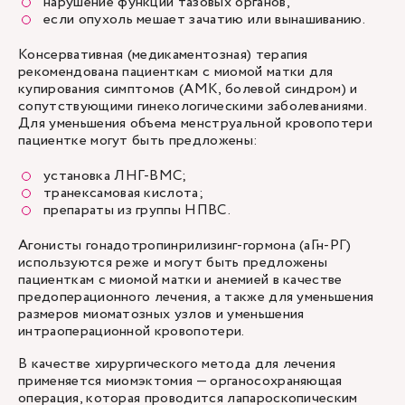
нарушение функции тазовых органов,
если опухоль мешает зачатию или вынашиванию.
Консервативная (медикаментозная) терапия
рекомендована пациенткам с миомой матки для
купирования симптомов (АМК, болевой синдром) и
сопутствующими гинекологическими заболеваниями.
Для уменьшения объема менструальной кровопотери
пациентке могут быть предложены:
установка ЛНГ-ВМС;
транексамовая кислота;
препараты из группы НПВС.
Агонисты гонадотропинрилизинг-гормона (аГн-РГ)
используются реже и могут быть предложены
пациенткам с миомой матки и анемией в качестве
предоперационного лечения, а также для уменьшения
размеров миоматозных узлов и уменьшения
интраоперационной кровопотери.
В качестве хирургического метода для лечения
применяется миомэктомия — органосохраняющая
операция, которая проводится лапароскопическим