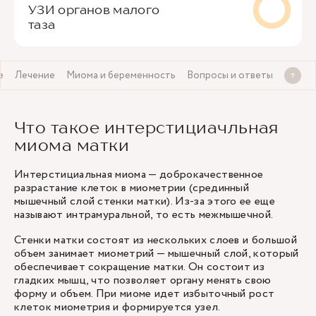
УЗИ органов малого
таза
е
Лечение
Миома и беременность
Вопросы и ответы
Что такое интерстициачльная
миома матки
Интерстициальная миома — доброкачественное
разрастание клеток в миометрии (срединный
мышечный слой стенки матки). Из-за этого ее еще
называют интрамуральной, то есть межмышечной.
Стенки матки состоят из нескольких слоев и большой
объем занимает миометрий — мышечный слой, который
обеспечивает сокращение матки. Он состоит из
гладких мышц, что позволяет органу менять свою
форму и объем. При миоме идет избыточный рост
клеток миометрия и формируется узел.