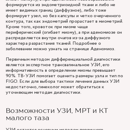
формируется из эндометриоидной ткани и либо не
имеет видимых границ (диффузное), либо тоже
формирует узел, но без капсулы и четко очерченного
контура, так как эндометрий прорастает в миометрий.
Кроме того, кровоток при миоме чаще
периферический (огибает миому), а при аденомиозе он
распределяется внутри очагов из-за диффузного
характера разрастания тканей. Подробнее о
заболевании можно узнать на странице
Аденомиоз
.
Первичным методом дифференциальной диагностики
является экспертное трансвагинальное УЗИ, его
информативность в определении миомы превышает
90%. ТВ-УЗИ помогает оценить размеры узла и тип по
FIGO. Если для выбора тактики лечения данных УЗИ
недостаточно, гинеколог может обратиться к
уточняющим методам диагностики.
Возможности УЗИ, МРТ и КТ
малого таза
УЗИ
остается основным методом первичного