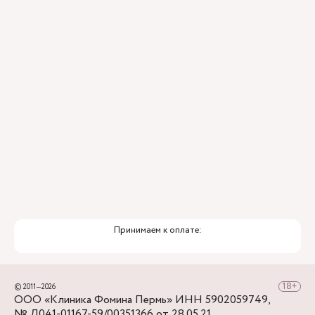
Матросова, вы почти на месте. Ориентир
6,10,14,35,46 и 10т
школа 32, Клиника Фомина напротив.
От остановки "Театр-Театр" до клиники
Рядом с клиникой находится бесплатная
нужно подняться по ул. Крисанова мимо
парковка, по ул. Монастырской – платная
Стоматологической поликлиники, повернуть
парковка.
направо на ул. Монастырскую, пройти до
перекрестка с ул. Александра Матросова,
снова повернуть направо - в нескольких шагах
Клиника Фомина.
Принимаем к оплате:
© 2011—2026
ООО «Клиника Фомина Пермь» ИНН 5902059749,
№ Л041-01167-59/00351366 от 28.05.21