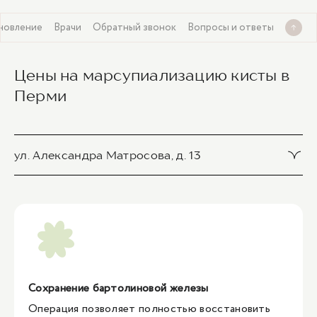
ановление
Врачи
Обратный звонок
Вопросы и ответы
Цены на марсупиализацию кисты в
Перми
ул. Александра Матросова, д. 13
Марсупиализация абсцесса или кисты большой же
лезы преддверия влагалища
20 500 ₽
1
/
1
Сохранение бартолиновой железы
Операция позволяет полностью восстановить