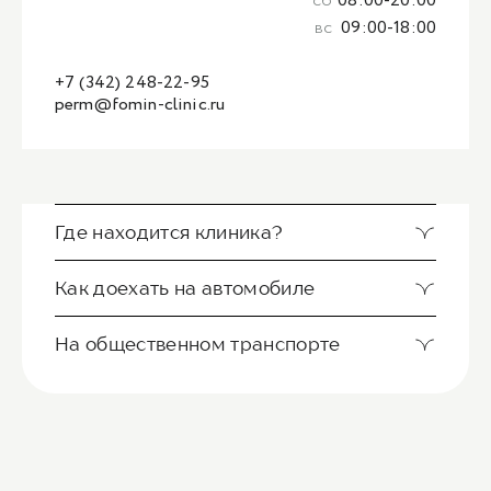
сб
08:00-20:00
вс
09:00-18:00
+7 (342) 248-22-95
perm@fomin-clinic.ru
Где находится клиника?
Как доехать на автомобиле
На общественном транспорте
Клиника Фомина располагается в центре
Перми. Недалеко от Слудской церкви и
школы 32. Еще один ориентир-филиал