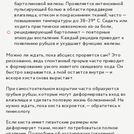
бартолиновой железы. Проявляется интенсивной
пульсирующей болью в области преддверия
влагалища, отеком и покраснением тканей, часто —
повышением температуры до 38–39° C. Сидеть или
ходить практически невозможно из-за боли;
рецидивирующий бартолинит — повторные
эпизоды воспаления. Каждый рецидив приводит к
появлению рубцов и ухудшает функцию железы.
Можно ли ждать, пока абсцесс прорвется сам? Это
рискованно, ведь спонтанный прорыв часто приводит
к формированию узкого извитого свищевого хода. Он
быстро закрывается, а гной остается внутри — и
вскоре киста снова вырастает.
При самостоятельном вскрытии часто образуются
грубые рубцы, которые могут деформировать вход во
влагалище и сделать половую жизнь болезненной. Не
нужно ждать, пока киста вскроется, — обратитесь к
гинекологу.
Если киста имеет гигантские размеры или
деформирует ткани, может потребоваться полное
удаление. Подробнее об экстирпации
(удалении)