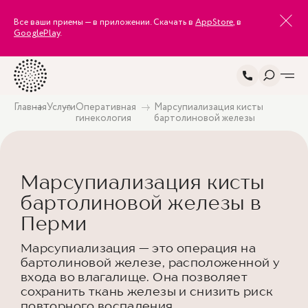
Все ваши приемы — в приложении. Скачать в
AppStore
, в
GooglePlay
.
Главная
Услуги
Оперативная
Марсупиализация кисты
гинекология
бартолиновой железы
Марсупиализация кисты
бартолиновой железы в
Перми
Марсупиализация — это операция на
бартолиновой железе, расположенной у
входа во влагалище. Она позволяет
сохранить ткань железы и снизить риск
повторного воспаления.