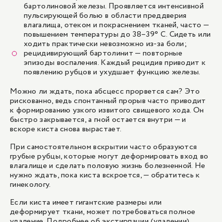
бартолиновой железы. Проявляется интенсивной
пульсирующей болью в области преддверия
влагалища, отеком и покраснением тканей, часто —
повышением температуры до 38–39° C. Сидеть или
ходить практически невозможно из-за боли;
рецидивирующий бартолинит — повторные
эпизоды воспаления. Каждый рецидив приводит к
появлению рубцов и ухудшает функцию железы.
Можно ли ждать, пока абсцесс прорвется сам? Это
рискованно, ведь спонтанный прорыв часто приводит
к формированию узкого извитого свищевого хода. Он
быстро закрывается, а гной остается внутри — и
вскоре киста снова вырастает.
При самостоятельном вскрытии часто образуются
грубые рубцы, которые могут деформировать вход во
влагалище и сделать половую жизнь болезненной. Не
нужно ждать, пока киста вскроется, — обратитесь к
гинекологу.
Если киста имеет гигантские размеры или
деформирует ткани, может потребоваться полное
удаление. Подробнее об экстирпации
(удалении)