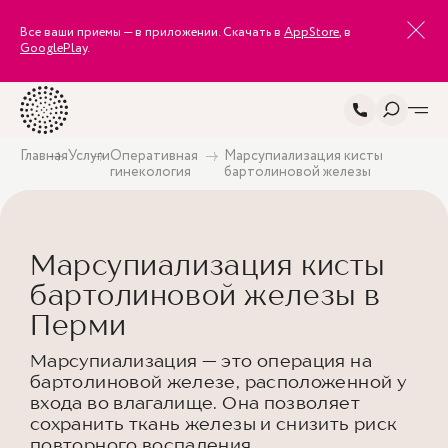
Все ваши приемы — в приложении. Скачать в
AppStore
, в
GooglePlay
.
Главная
Услуги
Оперативная
Марсупиализация кисты
гинекология
бартолиновой железы
Марсупиализация кисты
бартолиновой железы в
Перми
Марсупиализация — это операция на
бартолиновой железе, расположенной у
входа во влагалище. Она позволяет
сохранить ткань железы и снизить риск
повторного воспаления.