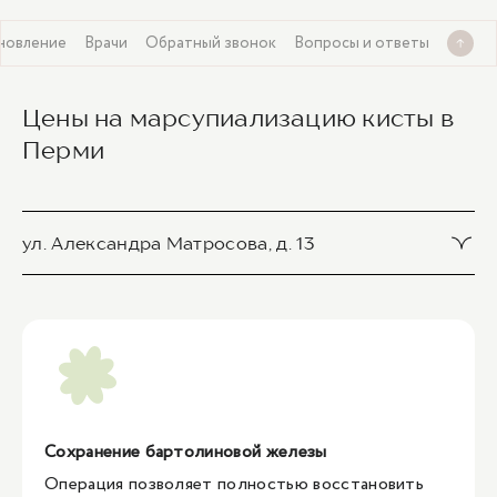
ановление
Врачи
Обратный звонок
Вопросы и ответы
Цены на марсупиализацию кисты в
Перми
ул. Александра Матросова, д. 13
Марсупиализация абсцесса или кисты большой же
лезы преддверия влагалища
20 500 ₽
1
/
1
Сохранение бартолиновой железы
Операция позволяет полностью восстановить