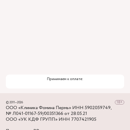
Рядом с клиникой находится бесплатная
нужно подняться по ул. Крисанова мимо
парковка, по ул. Монастырской – платная
Стоматологической поликлиники, повернуть
парковка.
направо на ул. Монастырскую, пройти до
перекрестка с ул. Александра Матросова,
снова повернуть направо - в нескольких шагах
Клиника Фомина.
Принимаем к оплате:
© 2011—2026
ООО «Клиника Фомина Пермь» ИНН 5902059749,
№ Л041-01167-59/00351366 от 28.05.21
ООО «УК КДФ ГРУПП» ИНН 7707421905