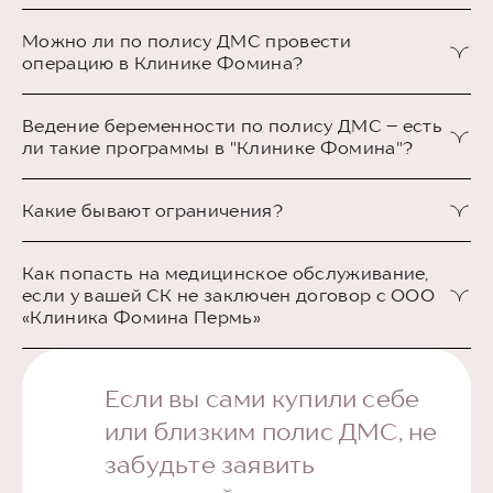
Можно ли по полису ДМС провести
операцию в Клинике Фомина?
Да, можно. Только позвоните в страховую и уточните,
Ведение беременности по полису ДМС – есть
пожалуйста, входит ли данная услуга в ваш договор со
ли такие программы в "Клинике Фомина"?
страховой компанией.
Да, у нас есть такие программы. Вы так же можете узнать
Какие бывают ограничения?
больше в страховой компании про условия оплаты
индивидуального ведения беременности по полису ДМС.
Часто (но не всегда!) консультация гинеколога-
Как попасть на медицинское обслуживание,
репродуктолога и программы ЭКО не покрываются
если у вашей СК не заключен договор с ООО
страховой компанией, поскольку это - плановая помощь.
«Клиника Фомина Пермь»
Необходимо письменно обратиться к работодателю/
Если вы сами купили себе
профсоюзу/кадровику с просьбой включить клинику в
перечень медицинских организаций, обслуживающих
или близким полис ДМС, не
ваше предприятие. Шансы выше, если обращение будет
забудьте заявить
коллективным!