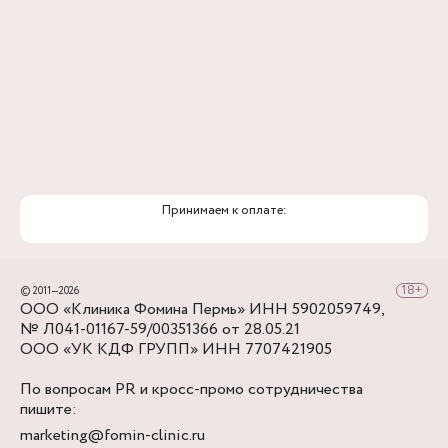
перекрестка с ул. Александра Матросова,
снова повернуть направо - в нескольких шагах
Клиника Фомина.
Принимаем к оплате:
© 2011—2026
ООО «Клиника Фомина Пермь» ИНН 5902059749,
№ Л041-01167-59/00351366 от 28.05.21
ООО «УК КДФ ГРУПП» ИНН 7707421905
По вопросам PR и кросс-промо сотрудничества
пишите:
marketing@fomin-clinic.ru