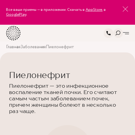
Все ваши приемы — в приложении. Скачать в
AppStore
, в
GooglePlay
.
Главная
Заболевания
Пиелонефрит
Пиелонефрит
Пиелонефрит — это инфекционное
воспаление тканей почки. Его считают
самым частым заболеванием почек,
причем женщины болеют в несколько
раз чаще.