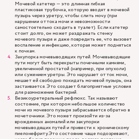
Мочевой катетер — это длинная гибкая
пластиковая трубочка, которую вводят в мочевой
пузырь через уретру, чтобы слить мочу (при
нарушении оттока мочи и невозможности
самостоятельно сходить в туалет). Если катетер
стоит долго, он может раздражать стенку
мочевого пузыря и даже повредить ее, что вызовет
воспаление и инфекцию, которая может подняться
к почкам.
Закупорка мочевыводящих путей. Мочевыводящие
пути могут быть перекрыты почечными камнями,
увеличенной простатой (например, при опухоли)
или сужением уретры. Это нарушает отток мочи,
мешает ей свободно покидать мочевой пузырь, она
застаивается. Это создает благоприятные условия
для размножения бактерий.
Везикоуретеральный рефлюкс. Так называют
состояние, при котором небольшое количество
мочи из мочевого пузыря забрасывается обратно в
мочеточники. Это может произойти из-за
врожденных аномалий или закупорки
мочевыводящих путей и привести к хроническому
пиелонефриту.Это состояние чаще подозревают,