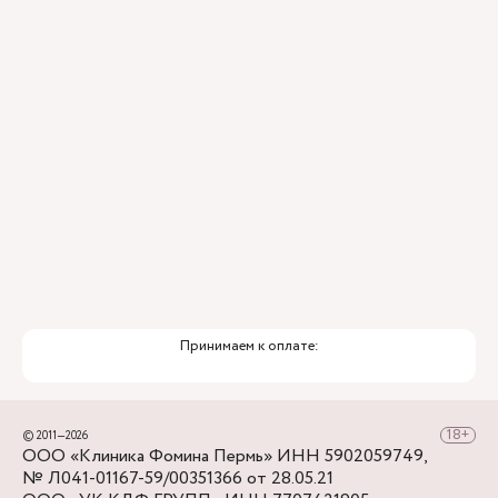
школа 32, Клиника Фомина напротив.
От остановки "Театр-Театр" до клиники
Рядом с клиникой находится бесплатная
нужно подняться по ул. Крисанова мимо
парковка, по ул. Монастырской – платная
Стоматологической поликлиники, повернуть
парковка.
направо на ул. Монастырскую, пройти до
перекрестка с ул. Александра Матросова,
снова повернуть направо - в нескольких шагах
Клиника Фомина.
Принимаем к оплате:
© 2011—2026
ООО «Клиника Фомина Пермь» ИНН 5902059749,
№ Л041-01167-59/00351366 от 28.05.21