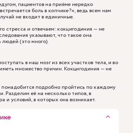
едугом, пациентов на приёме нередко
встречается боль в копчике?», ведь всем нам
случай не входит в единичные.
го стресса и отвечаем: кокцигодиния — не
следования указывают, что такое она
 людей (это много).
оступать в наш мозг из всех участков тела, и во
 иметь множество причин. Кокцигодиния — не
м понадобится подробно пройтись по каждому
и. Разделим её на несколько типов, в
а и условий, в которых она возникает.
чике