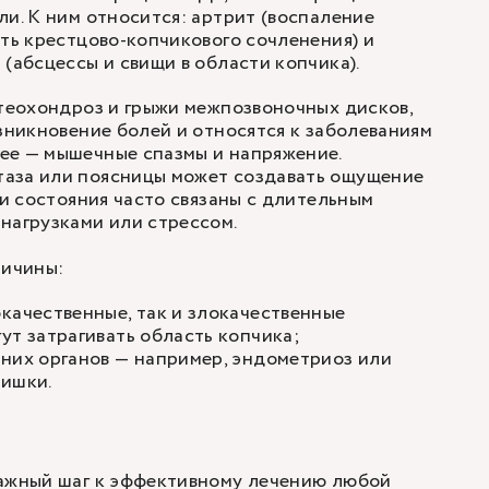
ли. К ним относится: артрит (воспаление
сть крестцово-копчикового сочленения) и
 (абсцессы и свищи в области копчика).
стеохондроз и грыжи межпозвоночных дисков,
озникновение болей и относятся к заболеваниям
ее — мышечные спазмы и напряжение.
аза или поясницы может создавать ощущение
ти состояния часто связаны с длительным
нагрузками или стрессом.
ричины:
качественные, так и злокачественные
ут затрагивать область копчика;
них органов — например, эндометриоз или
кишки.
важный шаг к эффективному лечению любой