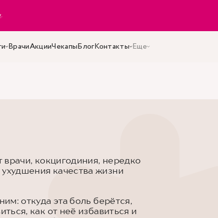
y
.
ги
Врачи
Акции
Чекапы
Блог
Контакты
Еще
т врачи, кокцигодиния, нередко
 ухудшения качества жизни
ним: откуда эта боль берётся,
иться, как от неё избавиться и