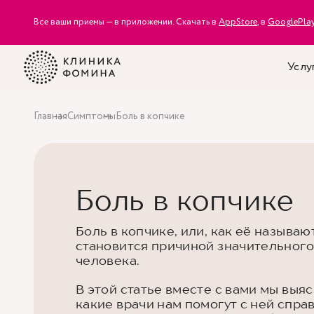
Все ваши приемы — в приложении. Скачать в
AppStore
, в
GooglePla
Услу
Главная
Симптомы
Боль в копчике
Боль в копчике
Боль в копчике, или, как её называю
становится причиной значительного
человека.
В этой статье вместе с вами мы выяс
какие врачи нам помогут с ней справ