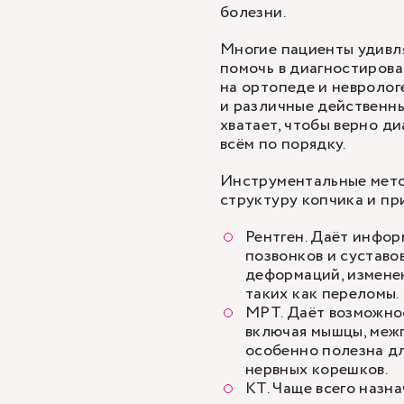
болезни.
Многие пациенты удивля
помочь в диагностирова
на ортопеде и невролог
и различные действенн
хватает, чтобы верно д
всём по порядку.
Инструментальные мето
структуру копчика и пр
Рентген. Даёт инфор
позвонков и суставо
деформаций, изменен
таких как переломы.
МРТ. Даёт возможност
включая мышцы, межп
особенно полезна дл
нервных корешков.
КТ
. Чаще всего назна