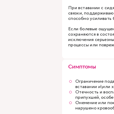
При вставании с сид
связки, поддерживаю
способно усиливать 
Если болевые ощущен
сохраняются в состоя
исключения серьезны
процессы или повреж
Симптомы
Ограничение подв
вставании и\или 
Отечность и восп
припухшей, особе
Онемение или пок
нарушено кровооб