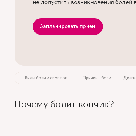
не допустить возникновения болей 
Запланировать прием
копчик
Виды боли и симптомы
Причины боли
Диагн
Почему болит копчик?