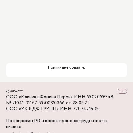
парковка.
направо на ул. Монастырскую, пройти до
перекрестка с ул. Александра Матросова,
снова повернуть направо - в нескольких шагах
Клиника Фомина.
Принимаем к оплате:
© 2011—2026
ООО «Клиника Фомина Пермь» ИНН 5902059749,
№ Л041-01167-59/00351366 от 28.05.21
ООО «УК КДФ ГРУПП» ИНН 7707421905
По вопросам PR и кросс-промо сотрудничества
пишите: