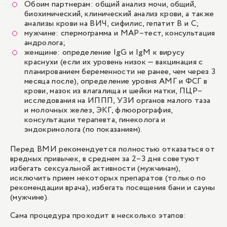
Обоим партнерам: общий анализ мочи, общий,
биохимический, клинический анализ крови, а также
анализы крови на ВИЧ, сифилис, гепатит В и С;
мужчине: спермограмма и MAP–тест, консультация
андролога;
женщине: определение IgG и IgM к вирусу
краснухи (если их уровень низок — вакцинация с
планированием беременности не ранее, чем через 3
месяца после), определение уровня АМГ и ФСГ в
крови, мазок из влагалища и шейки матки, ПЦР–
исследования на ИППП, УЗИ органов малого таза
и молочных желез, ЭКГ, флюорография,
консультации терапевта, гинеколога и
эндокринолога (по показаниям).
Перед ВМИ рекомендуется полностью отказаться от
вредных привычек, в среднем за 2–3 дня советуют
избегать сексуальной активности (мужчинам),
исключить прием некоторых препаратов (только по
рекомендации врача), избегать посещения бани и сауны
(мужчине).
Сама процедура проходит в несколько этапов: