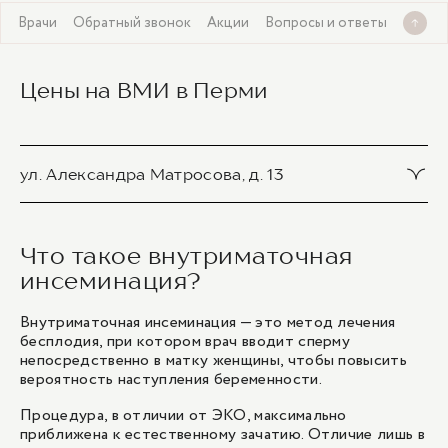
я
Врачи
Обратный звонок
Акции
Вопросы и ответы
Цены на ВМИ в Перми
ул. Александра Матросова, д. 13
Внутриматочная инсеминация
Что такое внутриматочная
18 900 ₽
инсеминация?
1
/
1
Внутриматочная инсеминация — это метод лечения
бесплодия, при котором врач вводит сперму
непосредственно в матку женщины, чтобы повысить
вероятность наступления беременности.
Процедура, в отличии от
ЭКО
, максимально
приближена к естественному зачатию. Отличие лишь в