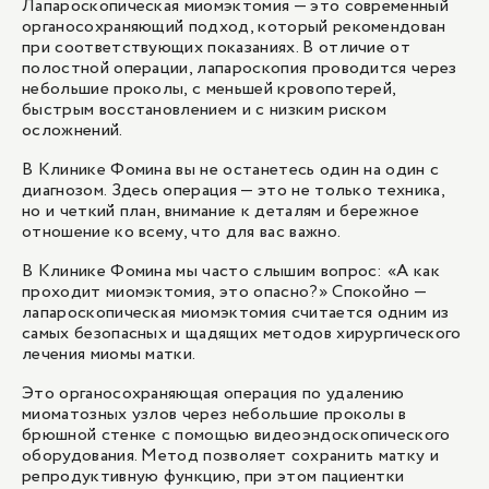
Лапароскопическая миомэктомия — это современный
99 000 ₽
органосохраняющий подход, который рекомендован
при соответствующих показаниях. В отличие от
полостной операции, лапароскопия проводится через
небольшие проколы, с меньшей кровопотерей,
1
/
1
быстрым восстановлением и с низким риском
осложнений.
В Клинике Фомина вы не останетесь один на один с
диагнозом. Здесь операция — это не только техника,
но и четкий план, внимание к деталям и бережное
отношение ко всему, что для вас важно.
В Клинике Фомина мы часто слышим вопрос: «А как
проходит миомэктомия, это опасно?» Спокойно —
лапароскопическая миомэктомия считается одним из
самых безопасных и щадящих методов хирургического
лечения миомы матки.
Это органосохраняющая операция по удалению
миоматозных узлов через небольшие проколы в
брюшной стенке с помощью видеоэндоскопического
оборудования. Метод позволяет сохранить матку и
репродуктивную функцию, при этом пациентки