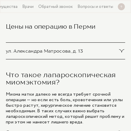
мущества
Врачи
Обратный звонок
Вопросы и ответы
Цены на операцию в Перми
ул. Александра Матросова, д. 13
Миомэктомия (энуклеация миоматозных узлов) ла
паротомическая (1 категория сложности)
Что такое лапароскопическая
67 700 ₽
миомэктомия?
Миома матки далеко не всегда требует срочной
Миомэктомия (энуклеация миоматозных узлов) ла
операции — но если есть боль, кровотечения или узлы
паротомическая (2 категория сложности)
быстро растут, хирургическое лечение становится
88 000 ₽
необходимым. В таких случаях важно выбрать
лапароскопический метод, который решит проблему и
при этом не нанесет лишнего вреда.
Миомэктомия (энуклеация миоматозных узлов) ла
паротомическая (3 категория сложности)