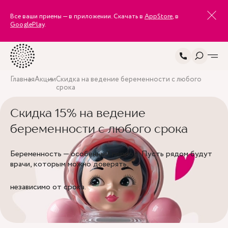
Все ваши приемы — в приложении. Скачать в
AppStore
, в
GooglePlay
.
Главная
Акции
Скидка на ведение беременности с любого
срока
Скидка 15% на ведение
беременности с любого срока
Беременность — особенный период. Пусть рядом будут
врачи, которым можно доверять,
независимо от срока.