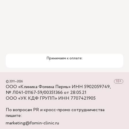
перекрестка с ул. Александра Матросова,
снова повернуть направо - в нескольких шагах
Клиника Фомина.
Принимаем к оплате:
© 2011—2026
ООО «Клиника Фомина Пермь» ИНН 5902059749,
№ Л041-01167-59/00351366 от 28.05.21
ООО «УК КДФ ГРУПП» ИНН 7707421905
По вопросам PR и кросс-промо сотрудничества
пишите:
marketing@fomin-clinic.ru