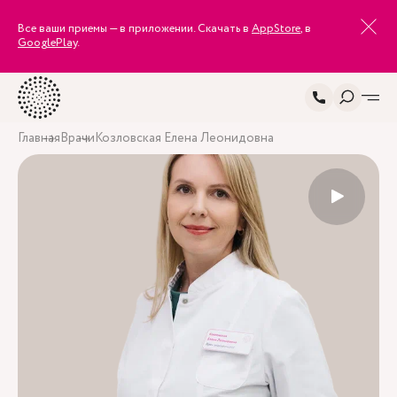
Все ваши приемы — в приложении. Скачать в
AppStore
, в
GooglePlay
.
Главная
Врачи
Козловская Елена Леонидовна