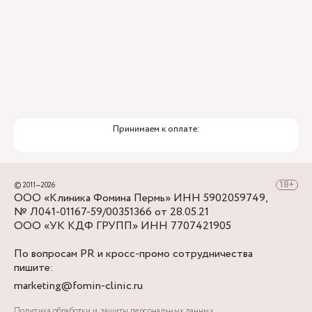
снова повернуть направо - в нескольких шагах
Клиника Фомина.
Принимаем к оплате:
© 2011—2026
ООО «Клиника Фомина Пермь» ИНН 5902059749,
№ Л041-01167-59/00351366 от 28.05.21
ООО «УК КДФ ГРУПП» ИНН 7707421905
По вопросам PR и кросс-промо сотрудничества
пишите:
marketing@fomin-clinic.ru
Политика обработки и защиты персональных данных