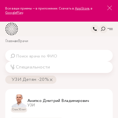
Все ваши приемы — в приложении. Скачать в
AppStore
, в
GooglePlay
.
Главная
Врачи
Специальности
УЗИ Детям -20%
Анипко Дмитрий Владимирович
УЗИ
Стаж 30 лет