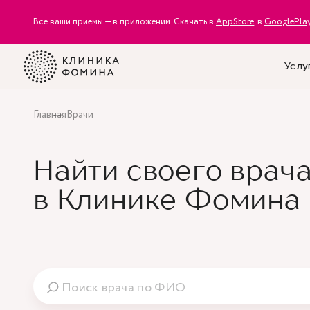
Все ваши приемы — в приложении. Скачать в
AppStore
, в
GooglePla
Услу
Главная
Врачи
Найти своего врач
в Клинике Фомина