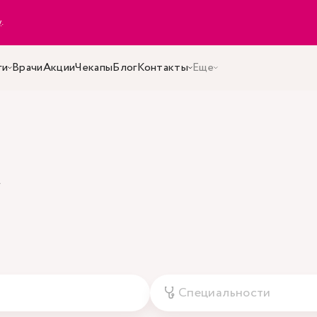
y
.
ги
Врачи
Акции
Чекапы
Блог
Контакты
Еще
а
Специальности