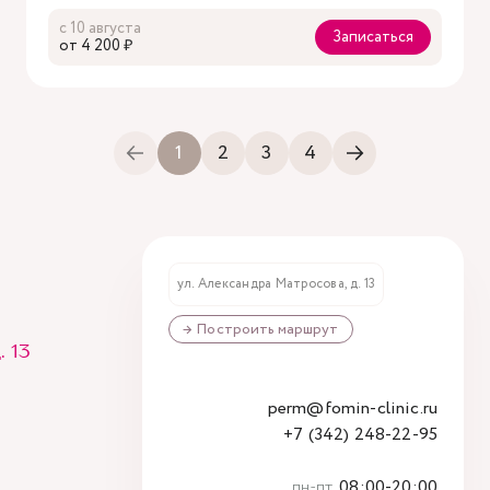
с 10 августа
Записаться
oт 4 200 ₽
1
2
3
4
ул. Александра Матросова, д. 13
→ Построить маршрут
 13
perm@fomin-clinic.ru
+7 (342) 248-22-95
пн-пт
08:00-20:00